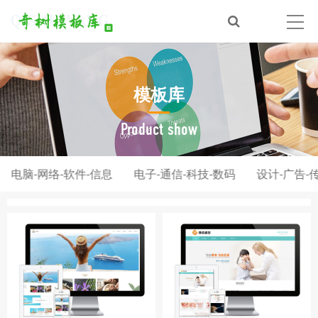
模板库
Product show
电脑-网络-软件-信息
电子-通信-科技-数码
设计-广告-