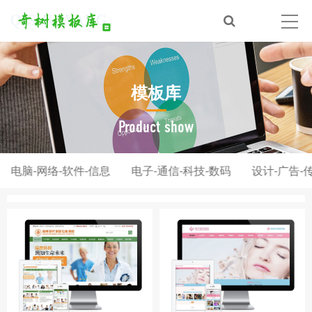
模板库
Product show
电脑-网络-软件-信息
电子-通信-科技-数码
设计-广告-